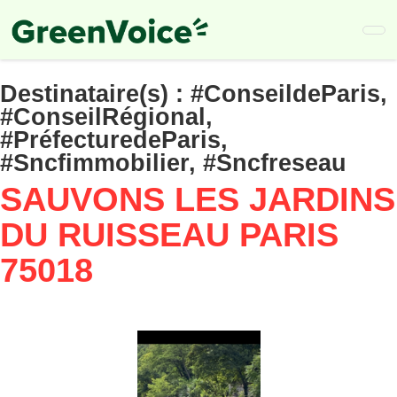
Skip
to
main
content
Destinataire(s) :
#ConseildeParis,
#ConseilRégional,
#PréfecturedeParis,
#Sncfimmobilier, #Sncfreseau
SAUVONS LES JARDINS
DU RUISSEAU PARIS
75018