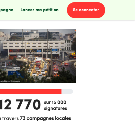
se connecter
mpagne
lancer ma pétition
12 770
sur 15 000
signatures
à travers
73 campagnes locales