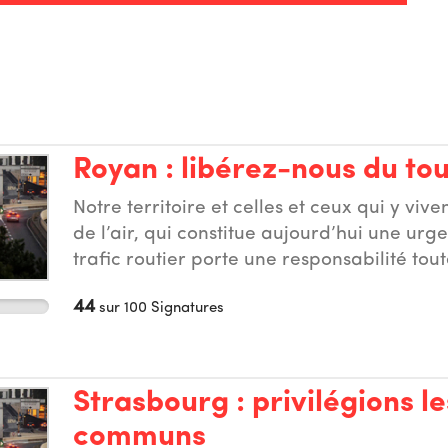
Royan : libérez-nous du tou
Notre territoire et celles et ceux qui y vive
de l’air, qui constitue aujourd’hui une urge
trafic routier porte une responsabilité tou
concerne les émissions de polluants atm
44
sur
100
Signatures
la santé et doit absolument être restreint. L
également l’un des premiers secteurs éme
serre à l’échelle de notre agglomération.
impose d’agir rapidement et de sortir de 
Strasbourg : privilégions l
au pétrole, au transport routier et à la voi
communs
enjeu essentiel et pour autant l’abandon d