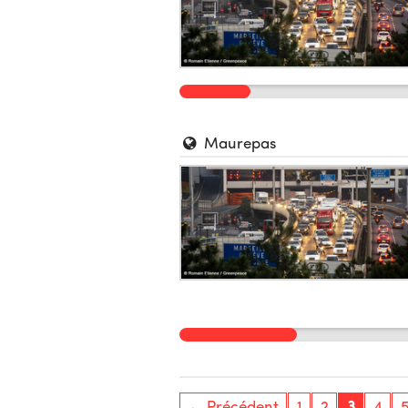
Maurepas
← Précédent
1
2
3
4