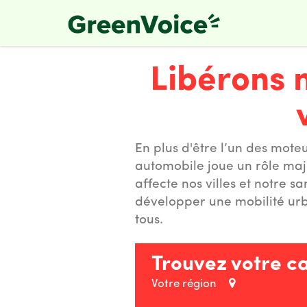
Skip
to
main
content
Libérons n
En plus d'être l’un des moteur
automobile joue un rôle maje
affecte nos villes et notre sa
développer une mobilité urba
tous.
Trouvez votre c
Votre région