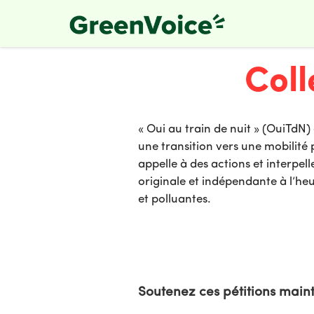
Skip
to
main
content
Coll
« Oui au train de nuit » (OuiTdN) 
une transition vers une mobilité 
appelle à des actions et interpe
originale et indépendante à l’heur
et polluantes.
Soutenez ces pétitions main