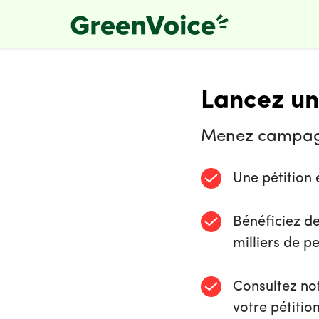
Skip
to
main
content
Lancez un
Menez campagne
Une pétition 
Bénéficiez de
milliers de p
Consultez no
votre pétitio