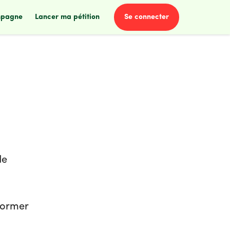
se connecter
mpagne
lancer ma pétition
de
former