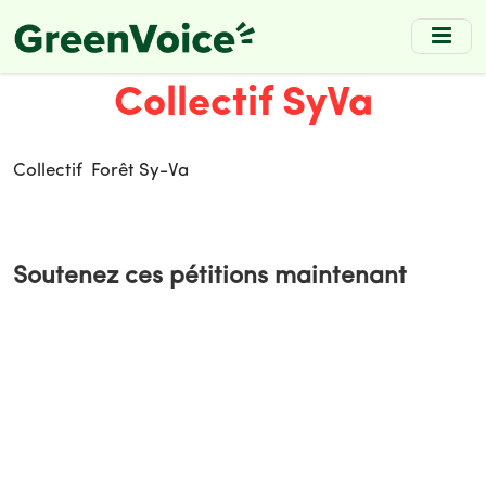
Skip
to
main
Collectif SyVa
content
Collectif Forêt Sy-Va
Soutenez ces pétitions maintenant