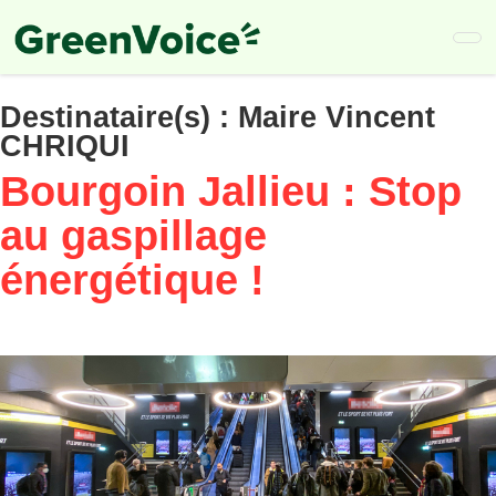
Skip
to
main
content
Destinataire(s) :
Maire Vincent
CHRIQUI
Bourgoin Jallieu : Stop
au gaspillage
énergétique !