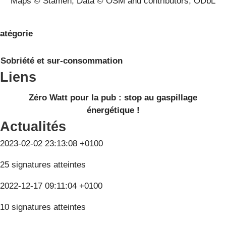
Maps © Stamen; Data © OSM and contributors, ODbL
atégorie
Sobriété et sur-consommation
Liens
Zéro Watt pour la pub : stop au gaspillage
énergétique !
Actualités
2023-02-02 23:13:08 +0100
25 signatures atteintes
2022-12-17 09:11:04 +0100
10 signatures atteintes