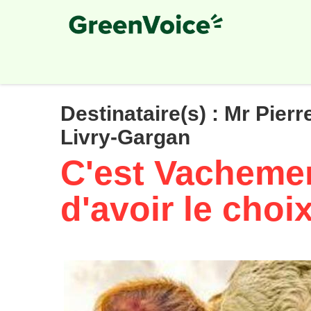
Skip
to
main
content
Destinataire(s) :
Mr Pierr
Livry-Gargan
C'est Vacheme
d'avoir le choi