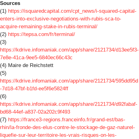
Sources
(1)
https://isquaredcapital.com/cpt_news/i-squared-capital-
enters-into-exclusive-negotiations-with-rubis-sca-to-
acquire-remaining-stake-in-rubis-terminal/
(2)
https://tepsa.com/fr/terminal/
(3)
https://kdrive.infomaniak.com/app/share/2121734/d13ee5f3-
7e8e-41ca-9ee5-6840ec66c43c
(4) Maire de Reichstett
(5)
https://kdrive.infomaniak.com/app/share/2121734/595dd95d
-7d18-47bf-b1fd-ee5f6e5824ff
(6)
https://kdrive.infomaniak.com/app/share/2121734/d92fabaf-
bd68-44ef-a837-02a202c9f493
(7)
https://france3-regions.franceinfo.fr/grand-est/bas-
rhin/la-fronde-des-elus-contre-le-stockage-de-gaz-naturel-
liquefie-sur-leur-territoire-les-vrais-risques-on-les-