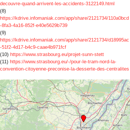
decouvre-quand-arrivent-les-accidents-3122149.html
(8)
https://kdrive.infomaniak.com/app/share/2121734/110a0bcd
-8fa3-4a16-852f-e40e5629b739
(9)
https://kdrive.infomaniak.com/app/share/2121734/d18995ac
-51f2-4d17-b4c9-caae4b971fcf
(10)
https://www.strasbourg.eu/projet-sunn-stett
(11)
https://www.strasbourg.eu/-/pour-le-tram-nord-la-
convention-citoyenne-preconise-la-desserte-des-centralites