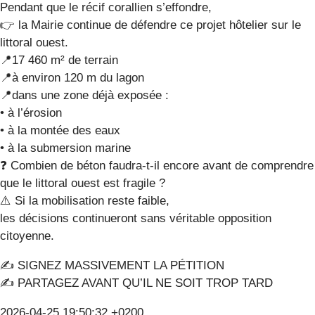
Pendant que le récif corallien s’effondre,
👉 la Mairie continue de défendre ce projet hôtelier sur le
littoral ouest.
📍17 460 m² de terrain
📍à environ 120 m du lagon
📍dans une zone déjà exposée :
• à l’érosion
• à la montée des eaux
• à la submersion marine
❓ Combien de béton faudra-t-il encore avant de comprendre
que le littoral ouest est fragile ?
⚠️ Si la mobilisation reste faible,
les décisions continueront sans véritable opposition
citoyenne.
✍️ SIGNEZ MASSIVEMENT LA PÉTITION
✍️ PARTAGEZ AVANT QU’IL NE SOIT TROP TARD
2026-04-25 19:50:32 +0200