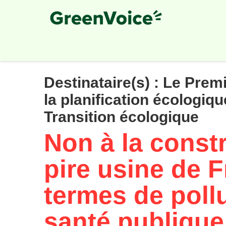
Skip
to
main
content
Destinataire(s) :
Le Premi
la planification écologiqu
Transition écologique
Non à la constr
pire usine de 
termes de pollu
santé publique