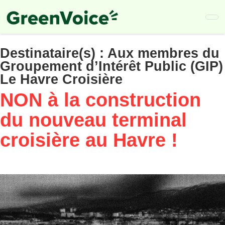
Skip
to
main
content
Destinataire(s) :
Aux membres du
Groupement d’Intérêt Public (GIP)
Le Havre Croisière
NON à la construction
du nouveau terminal
croisière au Havre !