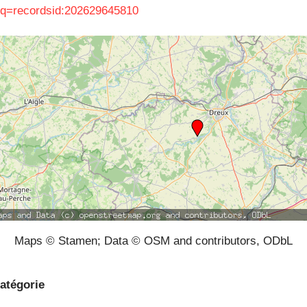
q=recordsid:202629645810
Maps © Stamen; Data © OSM and contributors, ODbL
atégorie