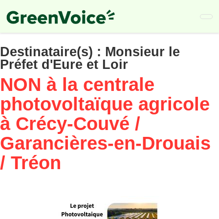
Skip
to
main
content
Destinataire(s) :
Monsieur le
Préfet d'Eure et Loir
NON à la centrale
photovoltaïque agricole
à Crécy-Couvé /
Garancières-en-Drouais
/ Tréon