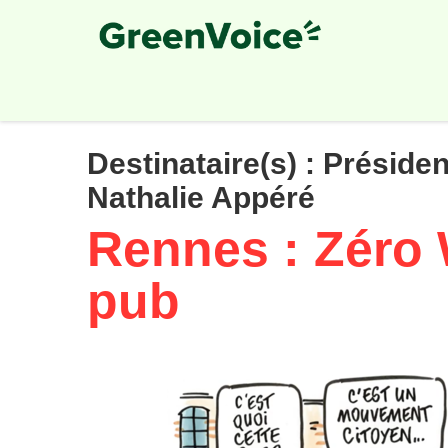
Skip
to
main
content
Destinataire(s) :
Présiden
Nathalie Appéré
Rennes : Zéro 
pub