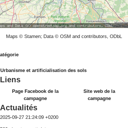
Maps © Stamen; Data © OSM and contributors, ODbL
atégorie
Urbanisme et artificialisation des sols
Liens
Page Facebook de la
Site web de la
campagne
campagne
Actualités
2025-09-27 21:24:09 +0200