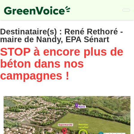
Skip
to
main
content
Destinataire(s) :
René Rethoré -
maire de Nandy, EPA Sénart
STOP à encore plus de
béton dans nos
campagnes !