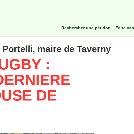
rechercher une pétition
faire c
 Portelli, maire de Taverny
UGBY :
DERNIERE
USE DE