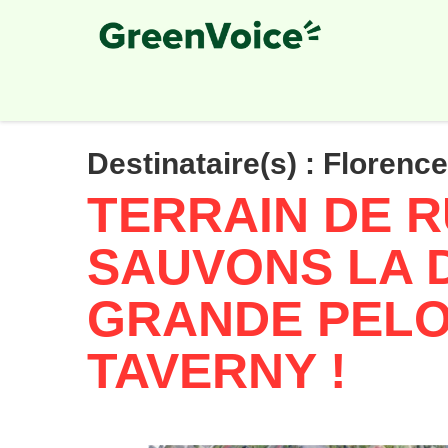
Skip
to
main
content
Destinataire(s) :
Florence
TERRAIN DE R
SAUVONS LA 
GRANDE PELO
TAVERNY !