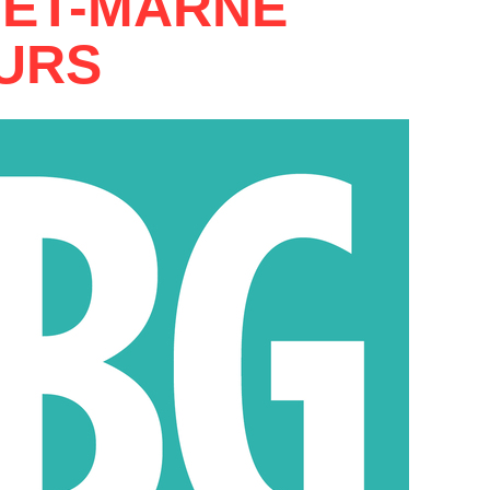
-ET-MARNE
URS