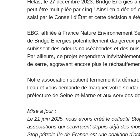
Hélas, le 27 décembre 2023, Bridge Énergies a r
peut être multipliée par cinq ! Ainsi en a décidé 
saisi par le Conseil d’État et cette décision a é
EBG, affiliée à France Nature Environnement Se
de Bridge Énergies potentiellement dangereux po
subissent des odeurs nauséabondes et des nuis
Par ailleurs, ce projet engendrera inévitableme
de serre, aggravant encore plus le réchauffemen
Notre association soutient fermement la démarch
l’eau et vous demande de marquer votre solidarit
préfecture de Seine-et-Marne et aux services de 
Mise à jour :
Le 21 juin 2025, nous avons créé le collectif St
associations qui oeuvraient depuis déjà des mo
Stop pétrole Île-de-France est une coalition d’a