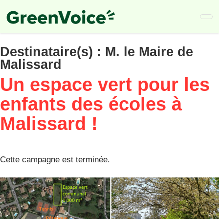
Skip
to
main
content
Destinataire(s) :
M. le Maire de
Malissard
Un espace vert pour les
enfants des écoles à
Malissard !
Cette campagne est terminée.