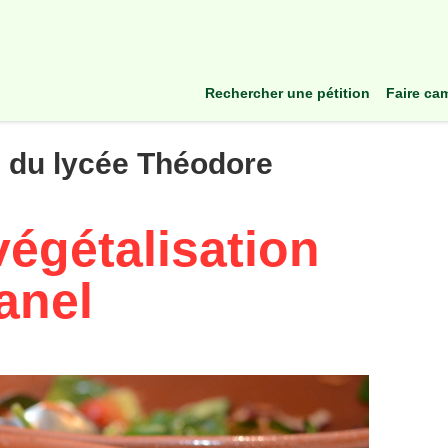
rechercher une pétition
faire c
l du lycée Théodore
égétalisation
anel