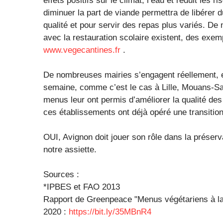
effets positifs sur le climat, l’eau et réduit le
diminuer la part de viande permettra de libérer d
qualité et pour servir des repas plus variés. D
avec la restauration scolaire existent, des exem
www.vegecantines.fr
.
De nombreuses mairies s’engagent réellement, 
semaine, comme c’est le cas à Lille, Mouans-S
menus leur ont permis d’améliorer la qualité des
ces établissements ont déjà opéré une transitio
OUI, Avignon doit jouer son rôle dans la préserv
notre assiette.
Sources :
*IPBES et FAO 2013
Rapport de Greenpeace "Menus végétariens à la c
2020 :
https://bit.ly/35MBnR4