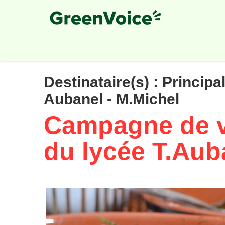
Skip
to
main
content
Destinataire(s) :
Principa
Aubanel - M.Michel
Campagne de v
du lycée T.Aub