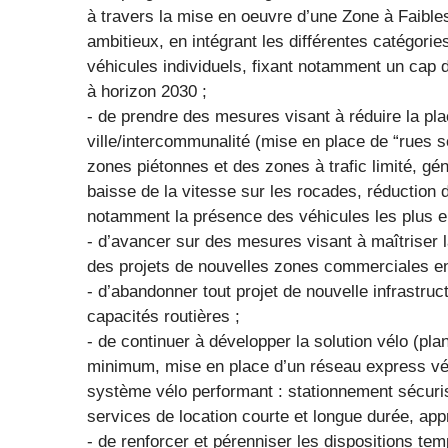
à travers la mise en oeuvre d’une Zone à Faibl
ambitieux, en intégrant les différentes catégories
véhicules individuels, fixant notamment un cap d
à horizon 2030 ;
- de prendre des mesures visant à réduire la pla
ville/intercommunalité (mise en place de “rues 
zones piétonnes et des zones à trafic limité, gé
baisse de la vitesse sur les rocades, réduction d
notamment la présence des véhicules les plus
- d’avancer sur des mesures visant à maîtrise
des projets de nouvelles zones commerciales en
- d’abandonner tout projet de nouvelle infrastruc
capacités routières ;
- de continuer à développer la solution vélo (pl
minimum, mise en place d’un réseau express vélo
système vélo performant : stationnement sécuri
services de location courte et longue durée, appr
- de renforcer et pérenniser les dispositions te