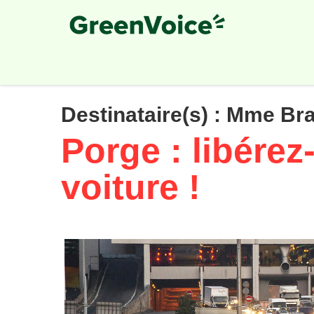
Skip
to
main
content
Destinataire(s) :
Mme Br
Porge : libérez
voiture !