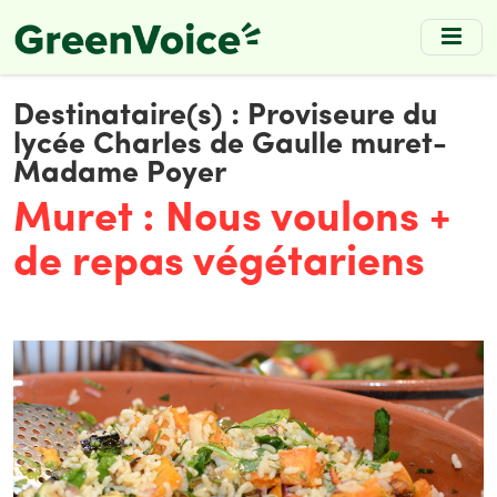
Skip
to
main
content
Destinataire(s) :
Proviseure du
lycée Charles de Gaulle muret-
Madame Poyer
Muret : Nous voulons +
de repas végétariens