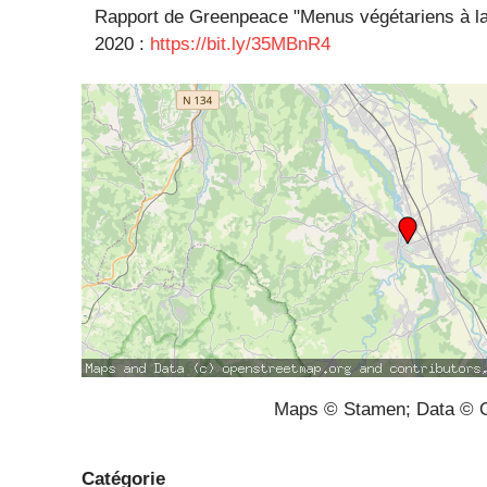
Rapport de Greenpeace "Menus végétariens à la c
2020 :
https://bit.ly/35MBnR4
Maps © Stamen; Data © O
Catégorie