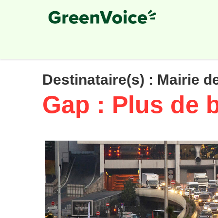
Skip
to
main
content
Destinataire(s) :
Mairie d
Gap : Plus de 