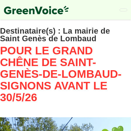
Skip
to
main
content
Destinataire(s) :
La mairie de
Saint Genès de Lombaud
POUR LE GRAND
CHÊNE DE SAINT-
GENÈS-DE-LOMBAUD-
SIGNONS AVANT LE
30/5/26