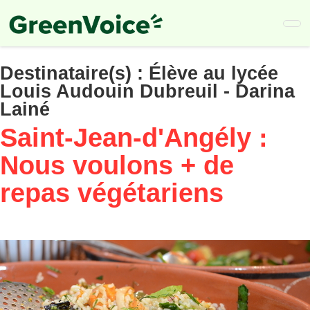
Skip
to
main
content
Destinataire(s) :
Élève au lycée
Louis Audouin Dubreuil - Darina
Lainé
Saint-Jean-d'Angély :
Nous voulons + de
repas végétariens