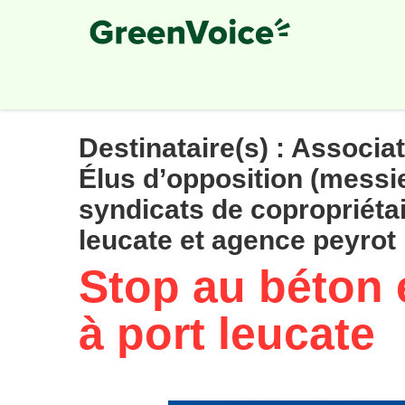
Skip
to
main
content
Destinataire(s) :
Associati
Élus d’opposition (messi
syndicats de copropriétai
leucate et agence peyrot
Stop au béton 
à port leucate