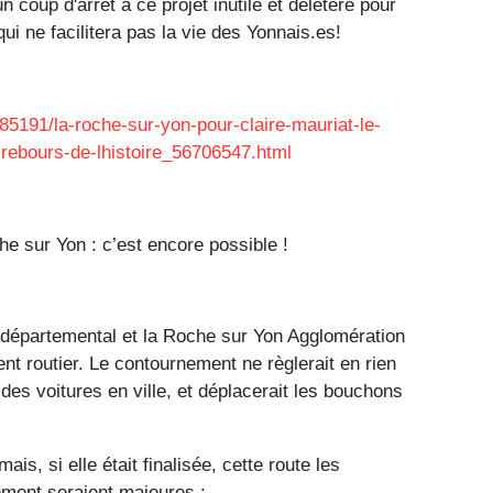
coup d'arrêt à ce projet inutile et délétère pour
ui ne facilitera pas la vie des Yonnais.es!
_85191/la-roche-sur-yon-pour-claire-mauriat-le-
-rebours-de-lhistoire_56706547.html
e sur Yon : c’est encore possible !
 départemental et la Roche sur Yon Agglomération
nt routier. Le contournement ne règlerait en rien
des voitures en ville, et déplacerait les bouchons
s, si elle était finalisée, cette route les
nnement seraient majeures :