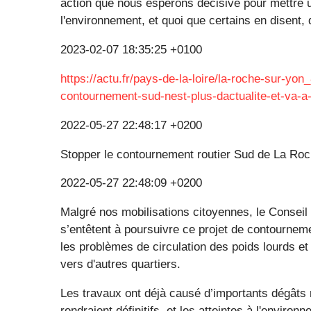
action que nous espérons décisive pour mettre un 
l'environnement, et quoi que certains en disent, q
2023-02-07 18:35:25 +0100
https://actu.fr/pays-de-la-loire/la-roche-sur-yon
contournement-sud-nest-plus-dactualite-et-va-a
2022-05-27 22:48:17 +0200
Stopper le contournement routier Sud de La Roch
2022-05-27 22:48:09 +0200
Malgré nos mobilisations citoyennes, le Conseil
s’entêtent à poursuivre ce projet de contourneme
les problèmes de circulation des poids lourds et 
vers d'autres quartiers.
Les travaux ont déjà causé d’importants dégâts mai
rendraient définitifs, et les atteintes à l'enviro