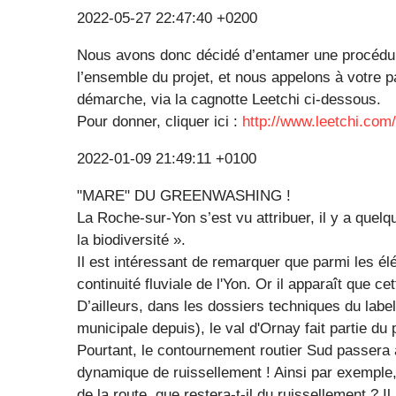
2022-05-27 22:47:40 +0200
Nous avons donc décidé d’entamer une procédure
l’ensemble du projet, et nous appelons à votre pa
démarche, via la cagnotte Leetchi ci-dessous.
Pour donner, cliquer ici :
http://www.leetchi.com
2022-01-09 21:49:11 +0100
"MARE" DU GREENWASHING !
La Roche-sur-Yon s’est vu attribuer, il y a quelq
la biodiversité ».
Il est intéressant de remarquer que parmi les él
continuité fluviale de l'Yon. Or il apparaît que cet
D’ailleurs, dans les dossiers techniques du labe
municipale depuis), le val d'Ornay fait partie du
Pourtant, le contournement routier Sud passera 
dynamique de ruissellement ! Ainsi par exemple
de la route, que restera-t-il du ruissellement ? Il