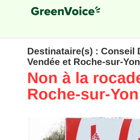
Skip
to
main
content
Destinataire(s) :
Conseil 
Vendée et Roche-sur-Yon
Non à la rocad
Roche-sur-Yon