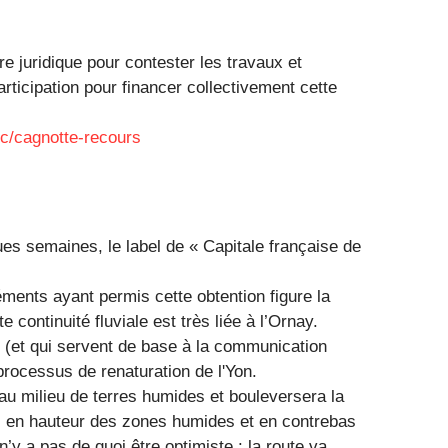
 juridique pour contester les travaux et
rticipation pour financer collectivement cette
/c/cagnotte-recours
ues semaines, le label de « Capitale française de
éments ayant permis cette obtention figure la
te continuité fluviale est très liée à l’Ornay.
l (et qui servent de base à la communication
 processus de renaturation de l'Yon.
au milieu de terres humides et bouleversera la
, en hauteur des zones humides et en contrebas
 n’y a pas de quoi être optimiste : la route va