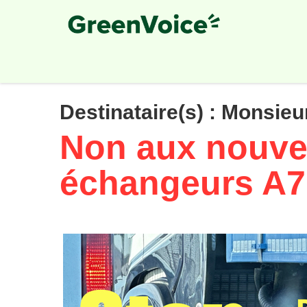
Skip
to
main
content
Destinataire(s) :
Monsieur
Non aux nouv
échangeurs A7