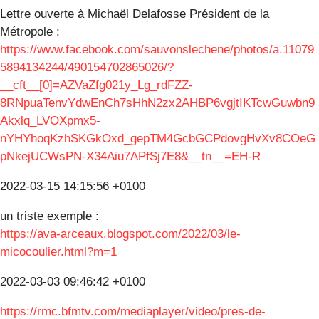
Lettre ouverte à Michaël Delafosse Président de la
Métropole :
https://www.facebook.com/sauvonslechene/photos/a.11079
5894134244/490154702865026/?
__cft__[0]=AZVaZfg021y_Lg_rdFZZ-
8RNpuaTenvYdwEnCh7sHhN2zx2AHBP6vgjtIKTcwGuwbn9
Akxlq_LVOXpmx5-
nYHYhoqKzhSKGkOxd_gepTM4GcbGCPdovgHvXv8COeG
pNkejUCWsPN-X34Aiu7APfSj7E8&__tn__=EH-R
2022-03-15 14:15:56 +0100
un triste exemple :
https://ava-arceaux.blogspot.com/2022/03/le-
micocoulier.html?m=1
2022-03-03 09:46:42 +0100
https://rmc.bfmtv.com/mediaplayer/video/pres-de-