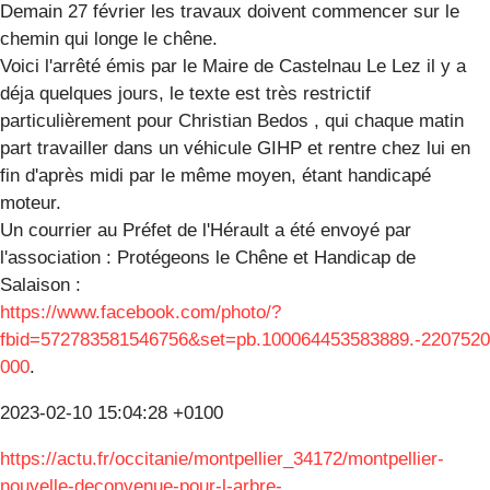
Demain 27 février les travaux doivent commencer sur le
chemin qui longe le chêne.
Voici l'arrêté émis par le Maire de Castelnau Le Lez il y a
déja quelques jours, le texte est très restrictif
particulièrement pour Christian Bedos , qui chaque matin
part travailler dans un véhicule GIHP et rentre chez lui en
fin d'après midi par le même moyen, étant handicapé
moteur.
Un courrier au Préfet de l'Hérault a été envoyé par
l'association : Protégeons le Chêne et Handicap de
Salaison :
https://www.facebook.com/photo/?
fbid=572783581546756&set=pb.100064453583889.-2207520
000
.
2023-02-10 15:04:28 +0100
https://actu.fr/occitanie/montpellier_34172/montpellier-
nouvelle-deconvenue-pour-l-arbre-