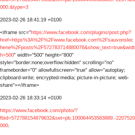
000.&type=3
2023-02-26 18:41:19 +0100
<iframe src="
https://www.facebook.com/plugins/post.php?
href=https%3A%2F%2Fwww.facebook.com%2Fsauvonslec
hene%2Fposts%2F572783714880076&show_text=true&widt
h=500
" width="500" height="800"
style="border:none;overflow:hidden" scrolling="no"
frameborder="0" allowfullscreen="true" allow="autoplay;
clipboard-write; encrypted-media; picture-in-picture; web-
share"></iframe>
2023-02-26 18:33:14 +0100
https://www.facebook.com/photo/?
fbid=572788154879632&set=pb.100064453583889.-2207520
000
.