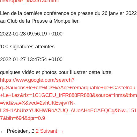
metropole_48333136.html
Lien de la derniére conférence de presse du 26 janvier 2022
au Club de la Presse à Montpellier.
2022-01-28 09:56:19 +0100
100 signatures atteintes
2022-01-27 13:47:54 +0100
quelques vidéo et photos pour illustrer cette lutte.
https://www.google.com/search?
q=Sauvons+le+ch%C3%AAne+remarquable+de+Castelnau
+Le+Lez&rlz=1C1GCEU_frFR888FR888&source=lnms&tbm
=vid&sa=X&ved=2ahUKEwjw7N-
L3tH1AhUhzYUKHWRoA7UQ_AUoAHoECAEQCg&biw=151
7&bih=694&dpr=0.9
← Précédent
1
2
Suivant →