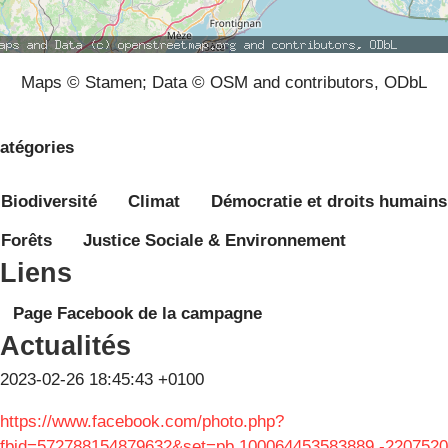
Maps © Stamen; Data © OSM and contributors, ODbL
atégories
Biodiversité
Climat
Démocratie et droits humains
Forêts
Justice Sociale & Environnement
Liens
Page Facebook de la campagne
Actualités
2023-02-26 18:45:43 +0100
https://www.facebook.com/photo.php?
fbid=572788154879632&set=pb.100064453583889.-2207520