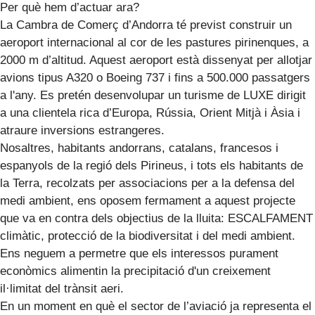
Per què hem d’actuar ara?
La Cambra de Comerç d’Andorra té previst construir un
aeroport internacional al cor de les pastures pirinenques, a
2000 m d’altitud. Aquest aeroport està dissenyat per allotjar
avions tipus A320 o Boeing 737 i fins a 500.000 passatgers
a l'any. Es pretén desenvolupar un turisme de LUXE dirigit
a una clientela rica d’Europa, Rússia, Orient Mitjà i Àsia i
atraure inversions estrangeres.
Nosaltres, habitants andorrans, catalans, francesos i
espanyols de la regió dels Pirineus, i tots els habitants de
la Terra, recolzats per associacions per a la defensa del
medi ambient, ens oposem fermament a aquest projecte
que va en contra dels objectius de la lluita: ESCALFAMENT
climàtic, protecció de la biodiversitat i del medi ambient.
Ens neguem a permetre que els interessos purament
econòmics alimentin la precipitació d'un creixement
il·limitat del trànsit aeri.
En un moment en què el sector de l’aviació ja representa el