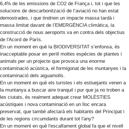
6,4% de les emissions de CO2 de França i, tot i que les
solucions de descarbonització de l’aviació no han estat
demostrades, i que tindrien un impacte massa tardà i
massa limitat davant de l’EMERGÈNCIA climàtica, la
construcció de nous aeroports va en contra dels objectius
de l'Acord de París.
En un moment en què la BIODIVERSITAT s’enfonsa, és
inacceptable posar en perill moltes espècies de plantes i
animals per un projecte que provoca una enorme
contaminació acústica, el formigonat de les muntanyes i la
contaminació dels aiguamolls.
En un moment en què els turistes i els estiuejants venen a
la muntanya a buscar aire tranquil i pur que ja no troben a
les ciutats, és realment adequat crear MOLÈSTIES
acústiques i nova contaminació en un lloc encara
preservat, que també afectarà els habitants del Principat i
de les regions circumdants durant tot l'any?
En un moment en què l'escalfament global fa que el nivell