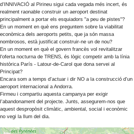
d’INNIVACIÓ al Pirineu sigui cada vegada més incert, és
realment raonable construir un aeroport destinat
principalment a portar els esquiadors "a peu de pistes"?
En un moment en què ens preguntem sobre la viabilitat
econòmica dels aeroports petits, que ja són massa
nombrosos, està justificat construir-ne un de nou?
En un moment en què el govern francès vol revitalitzar
l'oferta nocturna de TRENS, és lògic competir amb la línia
històrica París - Latour-de-Carol que dona servei al
Principat?
Encara som a temps d’actuar i dir NO a la construcció d’un
aeroport internacional a Andorra.
Firmeu i compartiu aquesta campanya per exigir
l’abandonament del projecte. Junts, assegurem-nos que
aquest despropòsit climàtic, ambiental, social i econòmic
no vegi la llum del dia.