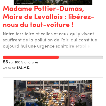
Madame Pottier-Dumas,
Maire de Levallois : libérez-
nous du tout-voiture !
Notre territoire et celles et ceux qui y vivent
souffrent de la pollution de l’air, qui constitue
aujourd’hui une urgence sanitaire établie. Le
trafic routier porte une responsabilité toute
particulière en ce qui concerne les émissions de
56
sur
100
Signatures
polluants atmosphériques dangereux pour la
SALIM D.
Créée par
santé et doit absolument être restreint. Le trafic
routier est également l’un des premiers
secteurs émetteur de gaz à effet de serre à
l’échelle de notre agglomération. L’urgence
climatique nous impose d’agir rapidement et
de sortir de notre dépendance collective au