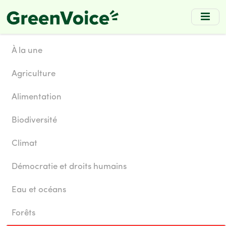
Skip
to
main
content
À la une
Agriculture
Alimentation
Biodiversité
Climat
Démocratie et droits humains
Eau et océans
Forêts