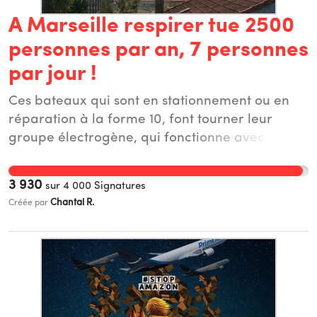
A Marseille respirer tue 2500
personnes par an, 7 personnes
par jour !
Ces bateaux qui sont en stationnement ou en
réparation à la forme 10, font tourner leur
groupe électrogène, qui fonctionne avec un
fuel particulièrement polluant, 24h/24h et en
augmente la puissance la nuit pour fournir
3 930
sur
4 000
Signatures
l'électricité aux personnes de l'équipage et aux
Chantal R.
Créée par
techniciens de réparation logés sur ces
bateaux, ce qui produit une très forte pollution
aérienne, entre autre aux particules fines, et
sonore. La pollution de l'air engendrée par ces
mastodontes de la mer est responsable de
nombreux cas de cancers, de maladies