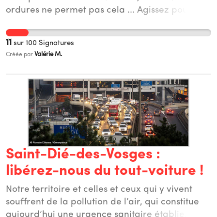
ordures ne permet pas cela ... Agissez pour
vous, pour nous, et pour les générations à venir,
signez !
11
sur
100
Signatures
Valérie M.
Créée par
Saint-Dié-des-Vosges :
libérez-nous du tout-voiture !
Notre territoire et celles et ceux qui y vivent
souffrent de la pollution de l’air, qui constitue
aujourd’hui une urgence sanitaire établie. Le