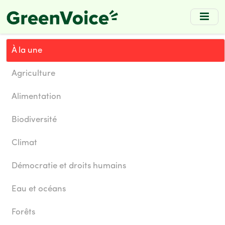
Skip
to
main
content
À la une
Agriculture
Alimentation
Biodiversité
Climat
Démocratie et droits humains
Eau et océans
Forêts