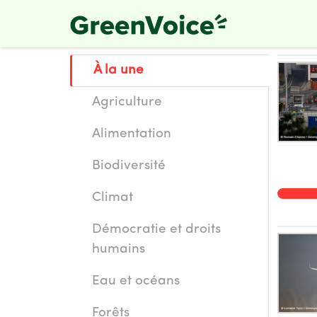
Skip
to
main
content
À la une
Agriculture
Alimentation
Biodiversité
Climat
Démocratie et droits
humains
Eau et océans
Forêts