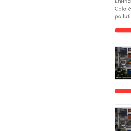
Eteind
Cela é
pollut