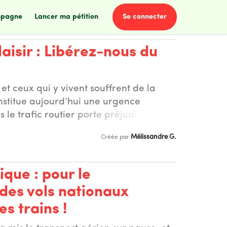
se connecter
mpagne
lancer ma pétition
isir : Libérez-nous du
s et ceux qui y vivent souffrent de la
constitue aujourd’hui une urgence
s le trafic routier porte préjudice aux
on récente de voies rapides (par exemple
Mélissandre G.
Créée par
ndre aux Clayes-sous-bois en vélo) et la
ies cyclables et de routes dangereuses
 vers Beynes). De plus en tant que
que : pour le
ance une responsabilité toute
es vols nationaux
oncerne les émissions de polluants
s trains !
ux pour la santé doit absolument être
 est également l’un des premiers secteurs