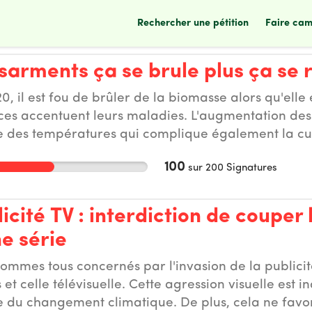
rechercher une pétition
faire ca
sarments ça se brule plus ça se 
0, il est fou de brûler de la biomasse alors qu'elle e
es accentuent leurs maladies. L'augmentation des 
 des températures qui complique également la cul
 vient de la terre doit y retourner! Il est urgent d'
100
sur
200
Signatures
ntemps.
icité TV : interdiction de couper 
e série
ommes tous concernés par l'invasion de la publicité
 et celle télévisuelle. Cette agression visuelle es
e du changement climatique. De plus, cela ne favor