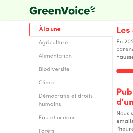
Skip
to
main
content
Les 
À la une
En 202
Agriculture
carenc
Alimentation
hausse
ce qui
Biodiversité
le pri
Climat
Publ
Démocratie et droits
d'un
humains
Nous s
Eau et océans
emails
l'heur
Forêts