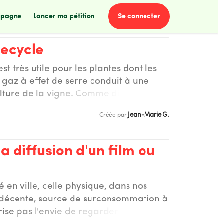
se connecter
mpagne
lancer ma pétition
recycle
st très utile pour les plantes dont les
gaz à effet de serre conduit à une
ture de la vigne. Comme dit P.Rabhy:
arrêter cette pratique climatocide avant
Jean-Marie G.
Créée par
la diffusion d'un film ou
 en ville, celle physique, dans nos
t indécente, source de surconsommation à
ise pas l'envie de regarder la TNT. Oui